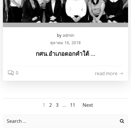
by
admin
ตุลาคม 16, 2018
กศน.อำเภอดอกคำใต้ …
0
read more
Posts
Posts
Page
Page
Page
Page
1
2
3
…
11
Next
navigation
navigati
Search
for: