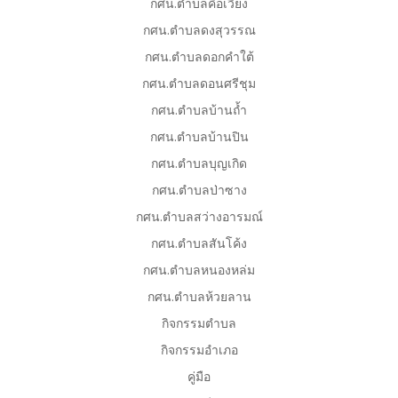
กศน.ตำบลคือเวียง
กศน.ตำบลดงสุวรรณ
กศน.ตำบลดอกคำใต้
กศน.ตำบลดอนศรีชุม
กศน.ตำบลบ้านถ้ำ
กศน.ตำบลบ้านปิน
กศน.ตำบลบุญเกิด
กศน.ตำบลป่าซาง
กศน.ตำบลสว่างอารมณ์
กศน.ตำบลสันโค้ง
กศน.ตำบลหนองหล่ม
กศน.ตำบลห้วยลาน
กิจกรรมตำบล
กิจกรรมอำเภอ
คู่มือ