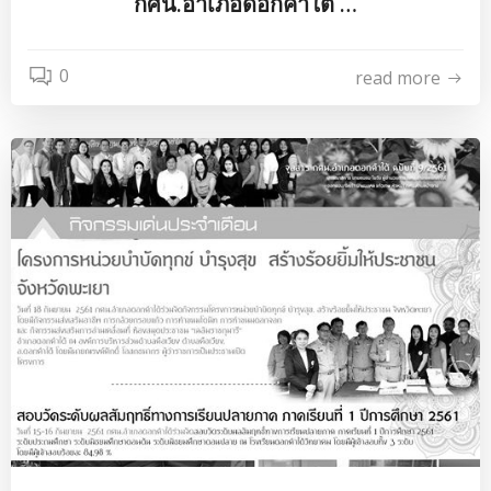
กศน.อำเภอดอกคำใต้ …
0
read more