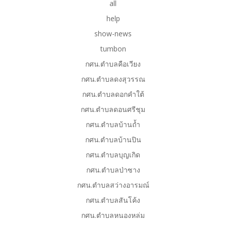
all
help
show-news
tumbon
กศน.ตำบลคือเวียง
กศน.ตำบลดงสุวรรณ
กศน.ตำบลดอกคำใต้
กศน.ตำบลดอนศรีชุม
กศน.ตำบลบ้านถ้ำ
กศน.ตำบลบ้านปิน
กศน.ตำบลบุญเกิด
กศน.ตำบลป่าซาง
กศน.ตำบลสว่างอารมณ์
กศน.ตำบลสันโค้ง
กศน.ตำบลหนองหล่ม