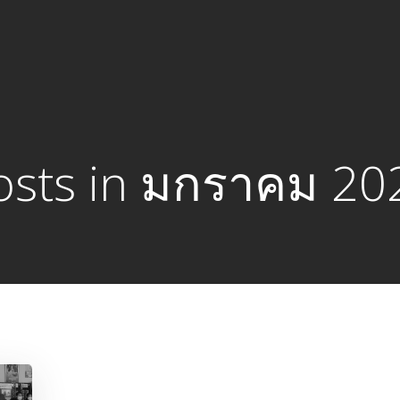
osts in มกราคม 20