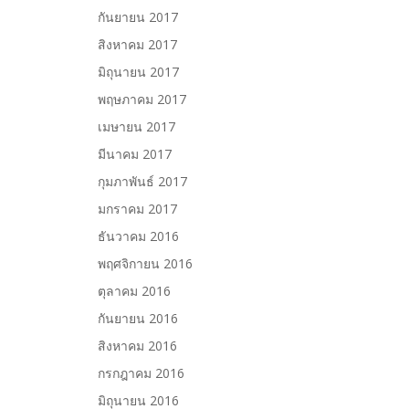
กันยายน 2017
สิงหาคม 2017
มิถุนายน 2017
พฤษภาคม 2017
เมษายน 2017
มีนาคม 2017
กุมภาพันธ์ 2017
มกราคม 2017
ธันวาคม 2016
พฤศจิกายน 2016
ตุลาคม 2016
กันยายน 2016
สิงหาคม 2016
กรกฎาคม 2016
มิถุนายน 2016