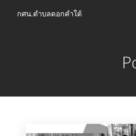
Skip
to
กศน.ตำบลดอกคำใต้
content
P