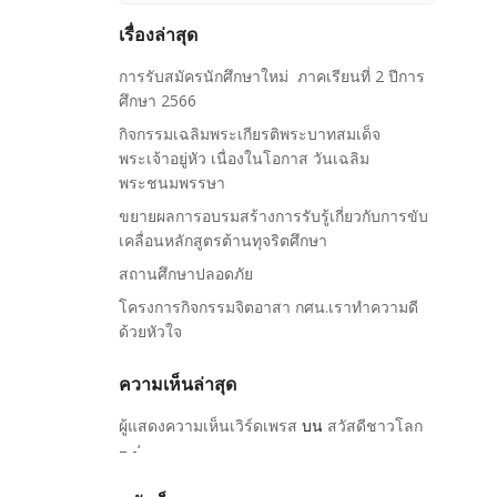
เรื่องล่าสุด
การรับสมัครนักศึกษาใหม่ ภาคเรียนที่ 2 ปีการ
ศึกษา 2566
กิจกรรมเฉลิมพระเกียรติพระบาทสมเด็จ
พระเจ้าอยู่หัว เนื่องในโอกาส วันเฉลิม
พระชนมพรรษา
ขยายผลการอบรมสร้างการรับรู้เกี่ยวกับการขับ
เคลื่อนหลักสูตรต้านทุจริตศึกษา
สถานศึกษาปลอดภัย
โครงการกิจกรรมจิตอาสา กศน.เราทำความดี
ด้วยหัวใจ
ความเห็นล่าสุด
ผู้แสดงความเห็นเวิร์ดเพรส
บน
สวัสดีชาวโลก
– -‘