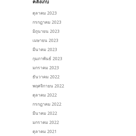
คลังเก็บ
ตุลาคม 2023
กรกฎาคม 2023
มิถุนายน 2023
เมษายน 2023
มีนาคม 2023
กุมภาพันธ์ 2023
มกราคม 2023
ธันวาคม 2022
พฤศจิกายน 2022
ตุลาคม 2022
กรกฎาคม 2022
มีนาคม 2022
มกราคม 2022
ตุลาคม 2021