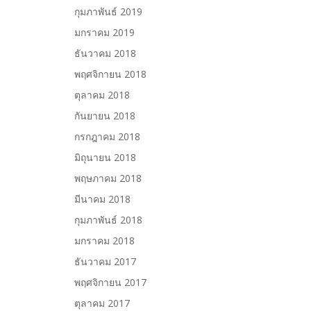
กุมภาพันธ์ 2019
มกราคม 2019
ธันวาคม 2018
พฤศจิกายน 2018
ตุลาคม 2018
กันยายน 2018
กรกฎาคม 2018
มิถุนายน 2018
พฤษภาคม 2018
มีนาคม 2018
กุมภาพันธ์ 2018
มกราคม 2018
ธันวาคม 2017
พฤศจิกายน 2017
ตุลาคม 2017