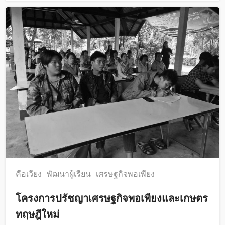
คือเวียง
พัฒนาผู้เรียน
เศรษฐกิจพอเพียง
โครงการปรัชญาเศรษฐกิจพอเพียงและเกษตร
ทฤษฎีใหม่