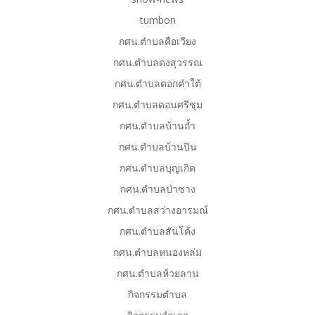
tumbon
กศน.ตำบลคือเวียง
กศน.ตำบลดงสุวรรณ
กศน.ตำบลดอกคำใต้
กศน.ตำบลดอนศรีชุม
กศน.ตำบลบ้านถ้ำ
กศน.ตำบลบ้านปิน
กศน.ตำบลบุญเกิด
กศน.ตำบลป่าซาง
กศน.ตำบลสว่างอารมณ์
กศน.ตำบลสันโค้ง
กศน.ตำบลหนองหล่ม
กศน.ตำบลห้วยลาน
กิจกรรมตำบล