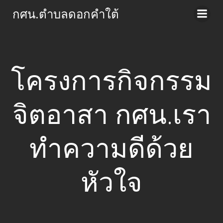
Skip
กศน.ตำบลดอกคำใต้
to
content
โครงการกิจกรรม
จิตอาสา กศน.เรา
ทำความดีด้วย
หัวใจ