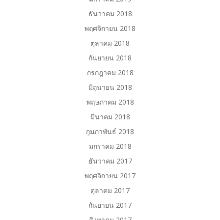
ธันวาคม 2018
พฤศจิกายน 2018
ตุลาคม 2018
กันยายน 2018
กรกฎาคม 2018
มิถุนายน 2018
พฤษภาคม 2018
มีนาคม 2018
กุมภาพันธ์ 2018
มกราคม 2018
ธันวาคม 2017
พฤศจิกายน 2017
ตุลาคม 2017
กันยายน 2017
สิงหาคม 2017