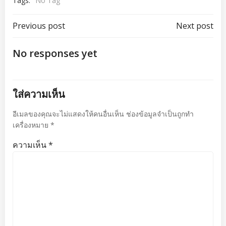
Tags:
No Tag
แนะแนว
แนะแนว
Previous post
Next post
เรื่อง
เรื่อง
No responses yet
ใส่ความเห็น
อีเมลของคุณจะไม่แสดงให้คนอื่นเห็น
ช่องข้อมูลจำเป็นถูกทำ
เครื่องหมาย
*
ความเห็น
*