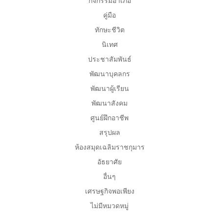
กิจกรรมอำเภอ
คู่มือ
ทักษะชีวิต
นิเทศ
ประชาสัมพันธ์
พัฒนาบุคลกร
พัฒนาผู้เรียน
พัฒนาสังคม
ศูนย์ฝึกอาชีพ
สรุปผล
ห้องสมุดเฉลิมราชกุมาร
อัธยาศัย
อื่นๆ
เศรษฐกิจพอเพียง
ไม่มีหมวดหมู่