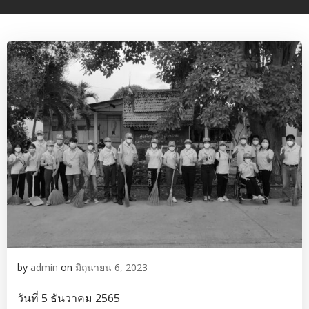
by
admin
on
มิถุนายน 6, 2023
วันที่ 5 ธันวาคม 2565